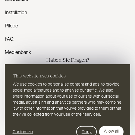
Installation
Pflege
FAQ
Medienbank
Haben Sie Fragen?
This website uses cookies
Kontaktieren Sie uns
We use cookies to personalise content and ads, to provide
social media features and to analyse our traffic. We also
share information about your use of our site with our social
media, advertising and analytics partners who may combine
it with other information that you’ve provided to them or that
DE
Wählen Sie eine Sprache
they’ve collected from your use of their services.
Webdesign Leap Forward
© 2026
2TEC2, Alle Rechte vorbehalten
Allow all
Customize
Deny
Datenschutzbestimmungen
Cookies