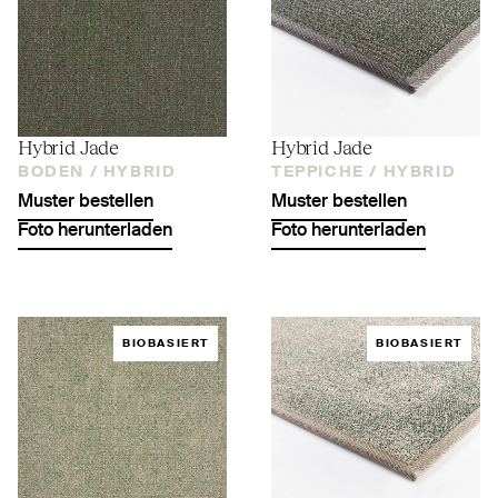
Hybrid Jade
Hybrid Jade
BODEN /
HYBRID
TEPPICHE /
HYBRID
Muster bestellen
Muster bestellen
Foto herunterladen
Foto herunterladen
BIOBASIERT
BIOBASIERT