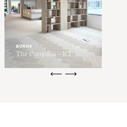
BÜROS
The Compass –
ICL
ui.previous
ui.next