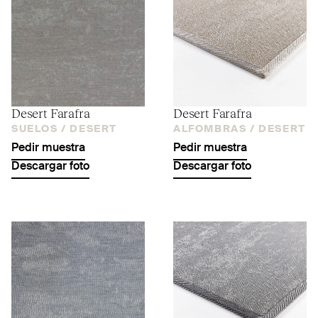
Desert Farafra
Desert Farafra
SUELOS /
DESERT
ALFOMBRAS /
DESERT
Pedir muestra
Pedir muestra
Descargar foto
Descargar foto