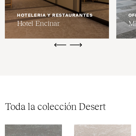
HOTELERIA Y RESTAURANTES
OF
Hotel Encinar
M
ui.previous
ui.next
Toda la colección Desert