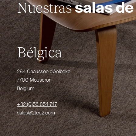
Nuestras
salas de
Bélgica
284 Chaussée d'Aelbeke
7700 Mouscron
Belgium
+32 (0)56 854 747
sales@2tec2.com