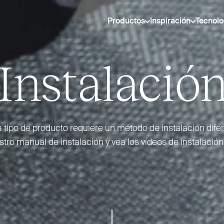
Productos
Inspiración
Tecnolo
Instalació
 tipo de producto requiere un método de ins­talación difer
ro manual de ins­talación y vea los vídeos de ins­talación