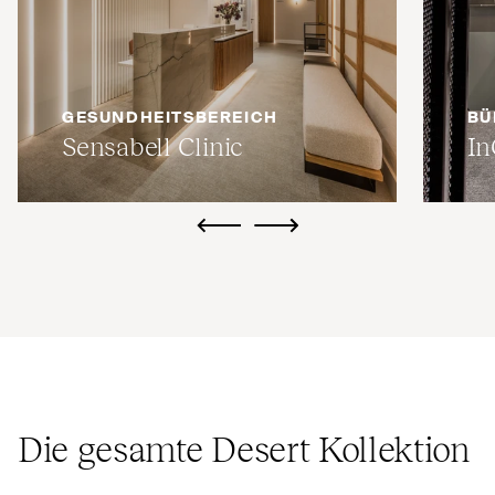
GESUNDHEITSBEREICH
BÜ
Sensabell Clinic
In
ui.previous
ui.next
Die gesamte Desert Kollektion