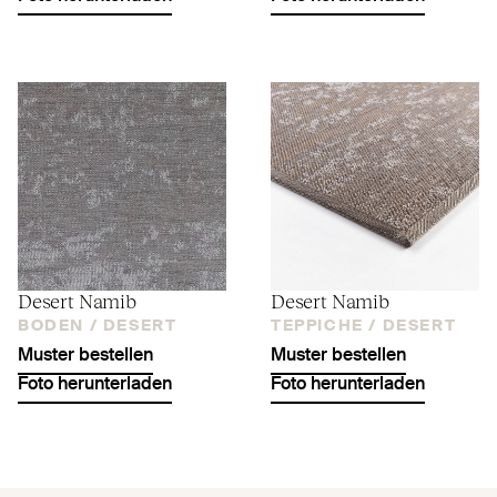
Desert Namib
Desert Namib
BODEN /
DESERT
TEPPICHE /
DESERT
Muster bestellen
Muster bestellen
Foto herunterladen
Foto herunterladen