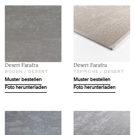
Desert Farafra
Desert Farafra
BODEN /
DESERT
TEPPICHE /
DESERT
Muster bestellen
Muster bestellen
Foto herunterladen
Foto herunterladen