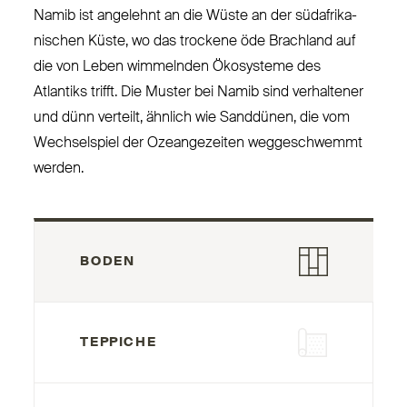
Namib ist angelehnt an die Wüste an der süd­afri­ka­
nischen Küste, wo das trockene öde Brachland auf
die von Leben wim­melnden Öko­systeme des
Atlantiks trifft. Die Muster bei Namib sind ver­haltener
und dünn verteilt, ähnlich wie Sanddünen, die vom
Wech­selspiel der Oze­an­gezeiten weg­ge­schwemmt
werden.
BODEN
TEPPICHE