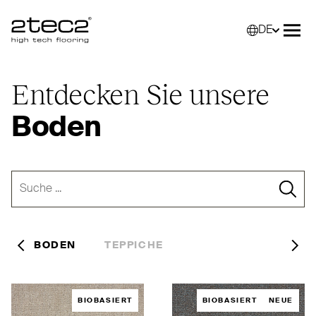
DE
Primary
Wähle
Menü
Entdecken Sie unsere
Boden
BODEN
TEPPICHE
Previous
Ne
BIOBASIERT
BIOBASIERT
NEUE