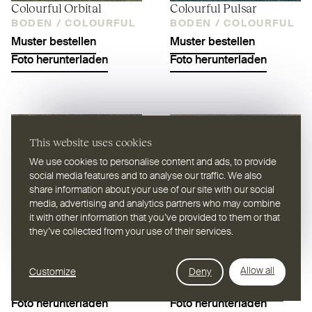
Colourful Orbital
Colourful Pulsar
BODEN /
COLOURFUL
BODEN /
COLOURFUL
Muster bestellen
Muster bestellen
Foto herunterladen
Foto herunterladen
This website uses cookies
We use cookies to personalise content and ads, to provide
social media features and to analyse our traffic. We also
share information about your use of our site with our social
media, advertising and analytics partners who may combine
it with other information that you’ve provided to them or that
they’ve collected from your use of their services.
Colourful Quasar
Colourful Zenith
BODEN /
COLOURFUL
BODEN /
COLOURFUL
Allow all
Customize
Deny
ui.filter
Muster bestellen
Muster bestellen
Foto herunterladen
Foto herunterladen