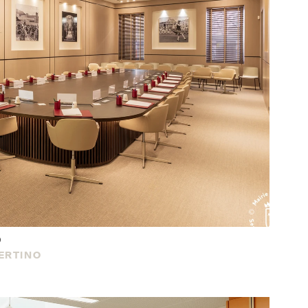
o
SERTINO