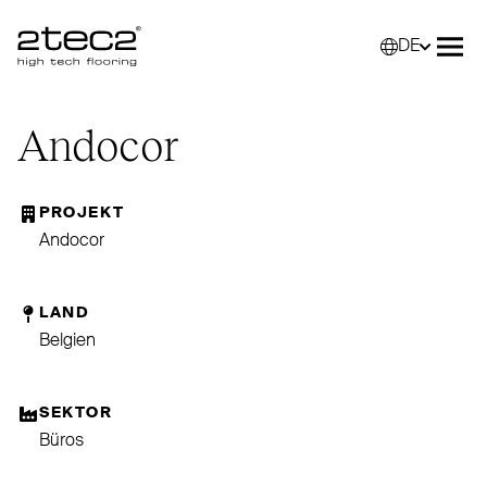
DE
Primary
Wähle
Menü
Andocor
PROJEKT
Andocor
LAND
Belgien
SEKTOR
Büros