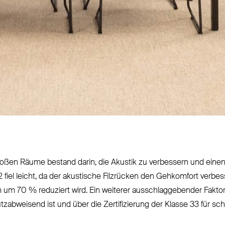
 großen Räume bestand darin, die Akustik zu ver­bessern und ei
2
fiel leicht, da der akustische Filzrücken den Geh­komfort ver­be
 um 70 % reduziert wird. Ein weiterer aus­schlag­gebender Fakt
ab­weisend ist und über die Zer­ti­fi­zierung der Klasse 33 für s