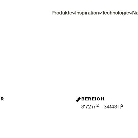
Produkte
Inspiration
Technologie
Na
OR
BEREICH
2
2
3172 m
– 34143 ft