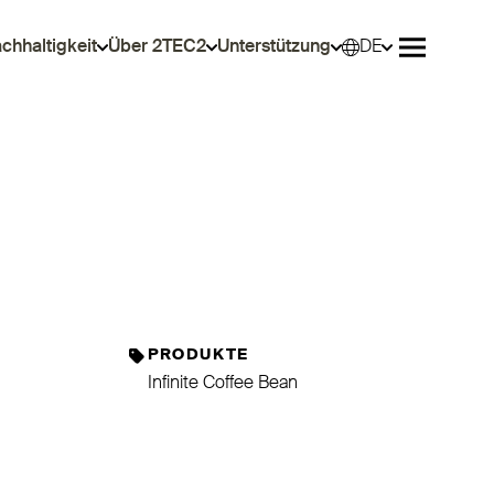
chhaltigkeit
Über 2TEC2
Unterstützung
DE
Wähle
Menü öffn
PRODUKTE
Infinite Coffee Bean