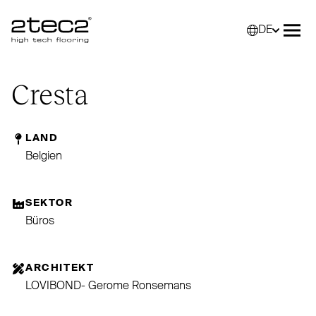
DE
Primary
Wähle
Menü
Cresta
LAND
Belgien
SEKTOR
Büros
ARCHITEKT
LOVIBOND- Gerome Ronsemans