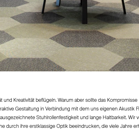
vität und Krea­tivität beflügeln. Warum aber sollte das Kom­promis
traktive Gestaltung in Ver­bindung mit dem uns eigenen Akustik 
aus­ge­zeichnete Stuhl­rol­len­fes­tigkeit und lange Halt­barkeit. Wir
 durch ihre erst­klassige Optik beein­drucken, die viele Jahre erh