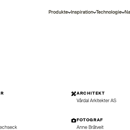
Produkte
Inspiration
Technologie
Na
OR
ARCHITEKT
Vårdal Arkitekter AS
FOTOGRAF
Sechseck
Anne Bråtveit