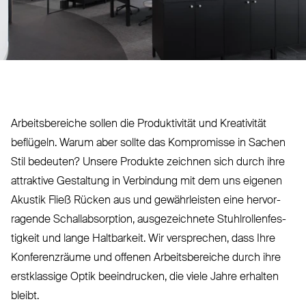
Arbeits­bereiche sollen die Pro­duk­tivität und Krea­tivität
beflügeln. Warum aber sollte das Kom­promisse in Sachen
Stil bedeuten? Unsere Produkte zeichnen sich durch ihre
attraktive Gestaltung in Ver­bindung mit dem uns eigenen
Akustik Fließ Rücken aus und gewähr­leisten eine her­vor­
ragende Schall­ab­sorption, aus­ge­zeichnete Stuhl­rol­len­fes­
tigkeit und lange Halt­barkeit. Wir ver­sprechen, dass Ihre
Kon­fe­renzräume und offenen Arbeits­bereiche durch ihre
erst­klassige Optik beein­drucken, die viele Jahre erhalten
bleibt.