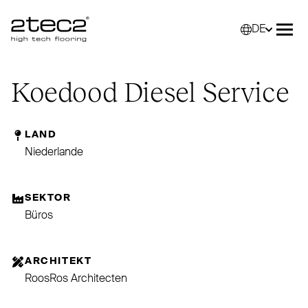
DE
Primary
Wähle
Menü
Koedood Diesel Service
LAND
Niederlande
SEKTOR
Büros
ARCHITEKT
RoosRos Architecten