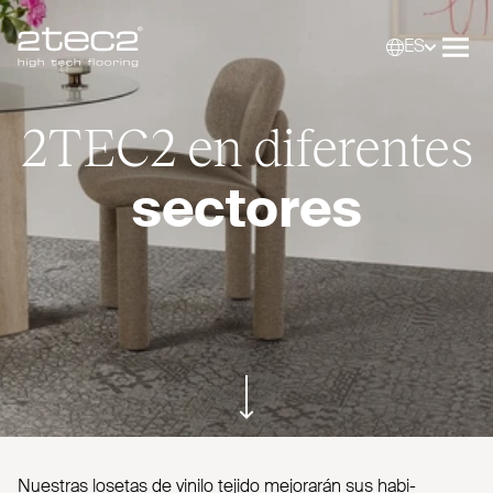
ES
Primary
Selec
Abri
2TEC2
en diferentes
sectores
ui.scroll-down
Nuestras losetas de vinilo tejido mejorarán sus habi­