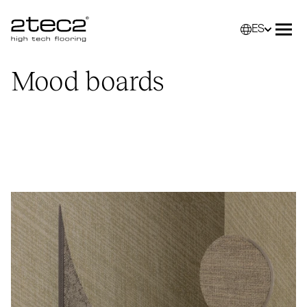
ES
Primary
Selec
Abri
Mood boards