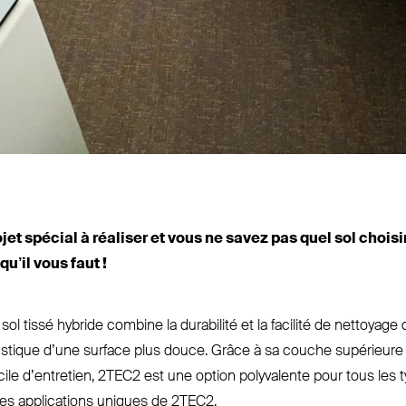
jet spécial à réaliser et vous ne savez pas quel sol choisi
qu’il vous faut !
l tissé hybride combine la durabilité et la facilité de nettoyage 
coustique d’une surface plus douce. Grâce à sa couche supérieure
le d’en­tretien,
2TEC2
est une option poly­valente pour tous les t
s appli­cations uniques de
2TEC2
.