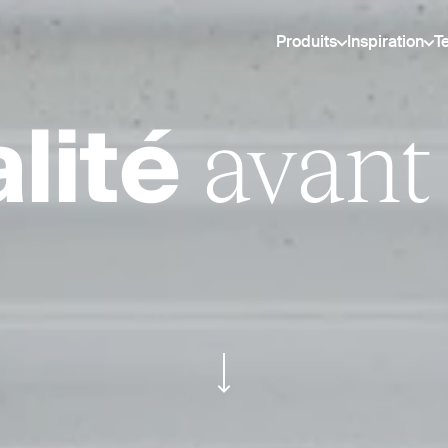
Produits
Inspiration
T
avant
lité
ui.scroll-down