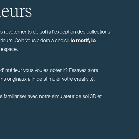
ieurs
 revê­tements de sol (à l’ex­ception des col­lections
érieurs. Cela vous aidera à choisir
le motif, la
 espace.
’in­térieur vous voulez obtenir? Essayez alors
s originaux afin de stimuler votre créativité.
 fami­liariser avec notre simulateur de sol
3D
et