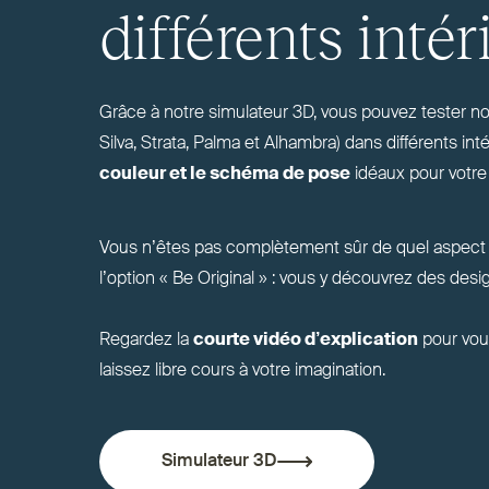
différents intér
Grâce à notre simulateur
3D
, vous pouvez tester nos
Silva, Strata, Palma et Alhambra) dans dif­férents int
couleur et le schéma de pose
idéaux pour votre
Vous n’êtes pas com­plètement sûr de quel aspect d
l’option « Be Original » : vous y découvrez des design
Regardez la
courte vidéo d’ex­plication
pour vous
laissez libre cours à votre imagination.
Simulateur
3D