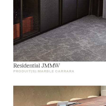
Residential
JMMW
PRODUIT(S):
MARBLE CARRARA