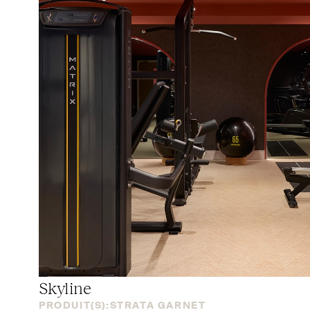
Skyline
PRODUIT(S):
STRATA GARNET