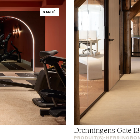
SANTÉ
Dronningens Gate 13
PRODUIT(S):
HERRINGBO