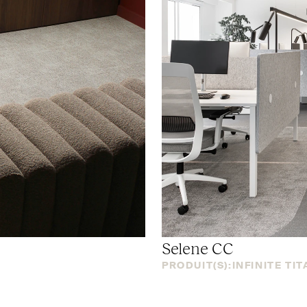
Selene
CC
PRODUIT(S):
INFINITE TIT