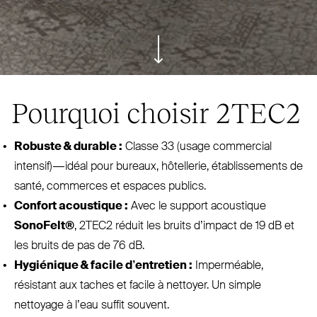
ui.scroll-down
Pourquoi choisir
2TEC2
Robuste
&
durable :
Classe 33 (usage com­mercial
intensif) — idéal pour bureaux, hôtellerie, éta­blis­sements de
santé, commerces et espaces publics.
Confort acoustique :
Avec le support acoustique
SonoFelt®
,
2TEC2
réduit les bruits d’impact de 19 dB et
les bruits de pas de 76 dB.
Hygiénique
&
facile d’entretien :
Imperméable,
résistant aux taches et facile à nettoyer. Un simple
nettoyage à l’eau suffit souvent.