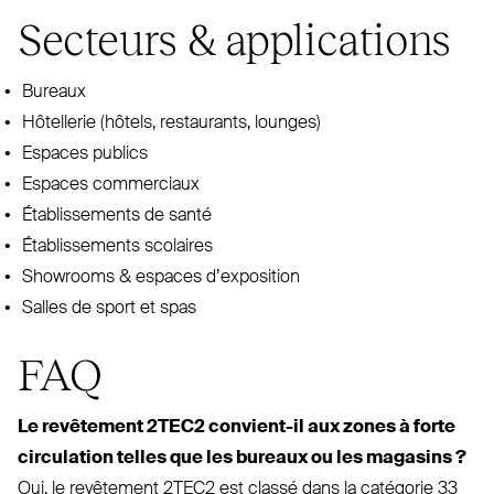
Secteurs
&
applications
Bureaux
Hôtellerie (hôtels, res­taurants, lounges)
Espaces publics
Espaces com­merciaux
Éta­blis­sements de santé
Éta­blis­sements scolaires
Showrooms
&
espaces d’exposition
Salles de sport et spas
FAQ
Le revêtement
2TEC2
convient-il aux zones à forte
cir­culation telles que les bureaux ou les magasins ?
Oui, le revêtement
2TEC2
est classé dans la catégorie 33