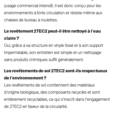
(usage com­mercial intensif). Il est donc conçu pour les
envi­ron­nements à forte cir­culation et résiste même aux
chaises de bureau à roulettes.
Le revêtement
2TEC2
peut-il être nettoyé à l’eau
claire ?
Oui, grâce à sa structure en vinyle tissé et à son support
imperméable, son entretien est simple et un nettoyage
sans produits chimiques suffit généralement.
Les revê­tements de sol
2TEC2
sont-ils res­pectueux
de l’en­vi­ronnement ?
Les revê­tements de sol contiennent des matériaux
d’origine bio­logique, des com­posants recyclés et sont
entièrement recy­clables, ce qui s’inscrit dans l’en­gagement
de
2TEC2
en faveur de la circularité.