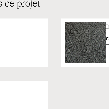
 ce projet
I
É