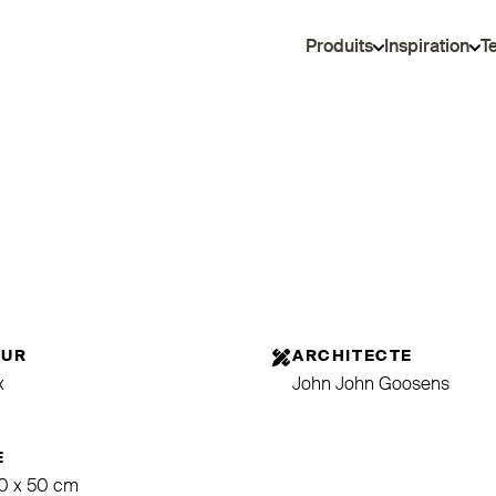
Produits
Inspiration
T
EUR
ARCHITECTE
x
John John Goosens
E
50 x 50 cm