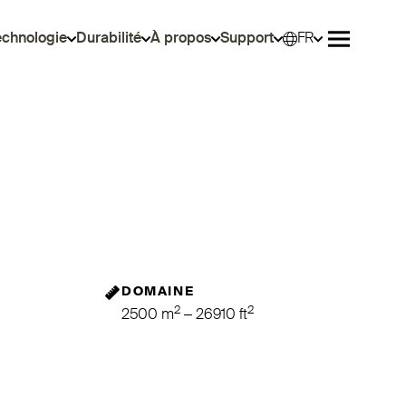
echnologie
Durabilité
À propos
Support
FR
Sélec
Ouvrir le 
DOMAINE
2
2
2500 m
– 26910 ft