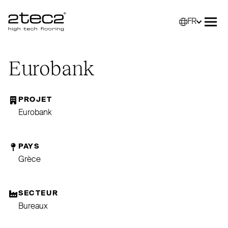
FR
Primary
Sélec
Ouvr
Eurobank
PROJET
Eurobank
PAYS
Grèce
SECTEUR
Bureaux