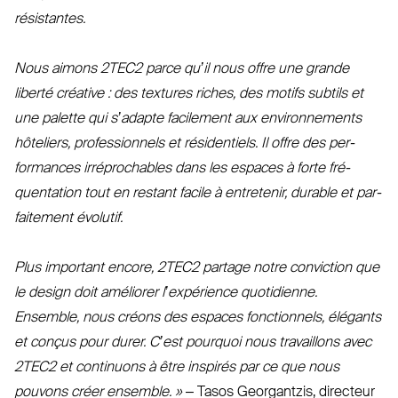
résistantes.
Nous aimons
2TEC2
parce qu’il nous offre une grande
liberté créative : des textures riches, des motifs subtils et
une palette qui s’adapte facilement aux envi­ron­nements
hôteliers, pro­fes­sionnels et rési­dentiels. Il offre des per­
formances irré­pro­chables dans les espaces à forte fré­
quentation tout en restant facile à entretenir, durable et par­
faitement évolutif.
Plus important encore,
2TEC2
partage notre conviction que
le design doit améliorer l’ex­périence quo­tidienne.
Ensemble, nous créons des espaces fonc­tionnels, élégants
et conçus pour durer. C’est pourquoi nous tra­vaillons avec
2TEC2
et continuons à être inspirés par ce que nous
pouvons créer ensemble. »
– Tasos Geor­gantzis, directeur