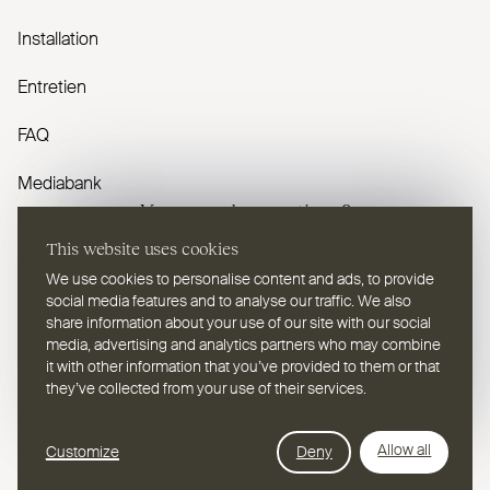
Installation
Entretien
FAQ
Mediabank
Vous avez des questions ?
This website uses cookies
Contactez-nous
We use cookies to personalise content and ads, to provide
social media features and to analyse our traffic. We also
share information about your use of our site with our social
media, advertising and analytics partners who may combine
it with other information that you’ve provided to them or that
they’ve collected from your use of their services.
FR
Sélectionnez une langue
Webdesign Leap Forward
Allow all
Customize
Deny
© 2026
2TEC2, Tous droits réservés
Politique de confidentialité
Cookies