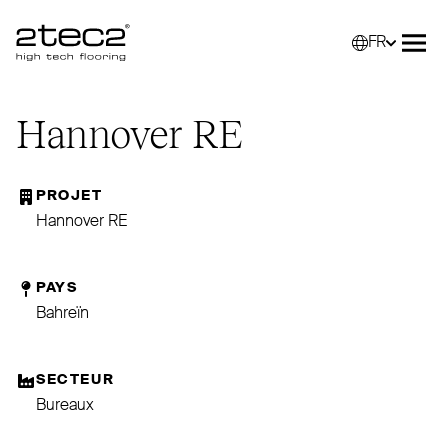
FR
Primary
Sélec
Ouvr
Hannover
RE
PROJET
Hannover RE
PAYS
Bahreïn
SECTEUR
Bureaux