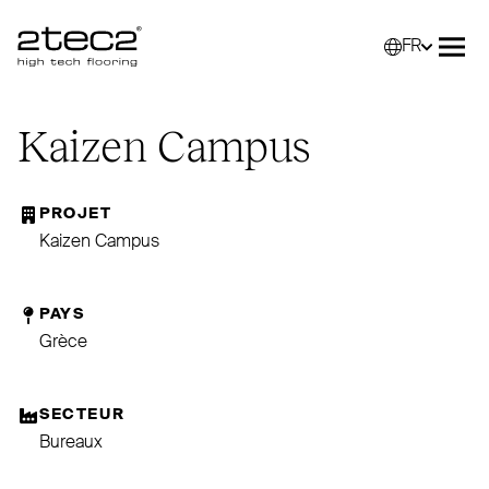
FR
Primary
Sélec
Ouvr
Kaizen Campus
PROJET
Kaizen Campus
PAYS
Grèce
SECTEUR
Bureaux