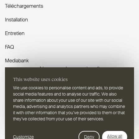
Téléchargements
Installation
Entretien
FAQ
Mediabank
Vous avez des questions ?
This website uses cookies
Contactez-nous
We use cookies to personalise content and ads, to provide
social media features and to analyse our traffic. We also
share information about your use of our site with our social
media, advertising and analytics partners who may combine
it with other information that you’ve provided to them or that
they’ve collected from your use of their services.
FR
Sélectionnez une langue
Webdesign Leap Forward
Allow all
Customize
Deny
© 2026
2TEC2, Tous droits réservés
Politique de confidentialité
Cookies