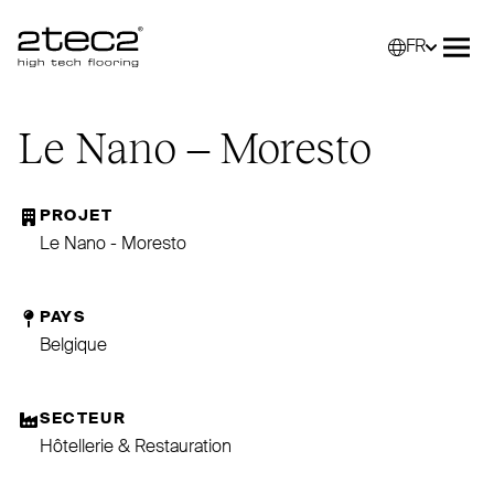
FR
Primary
Sélec
Ouvr
Le Nano – Moresto
PROJET
Le Nano - Moresto
PAYS
Belgique
SECTEUR
Hôtellerie & Restauration