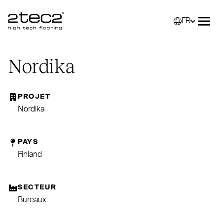
FR
Primary
Sélec
Ouvr
Nordika
PROJET
Nordika
PAYS
Finland
SECTEUR
Bureaux