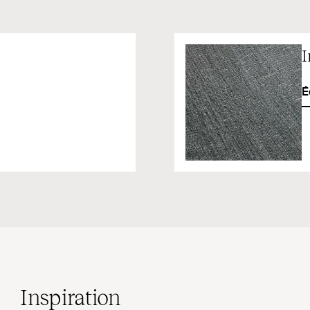
I
É
Inspiration