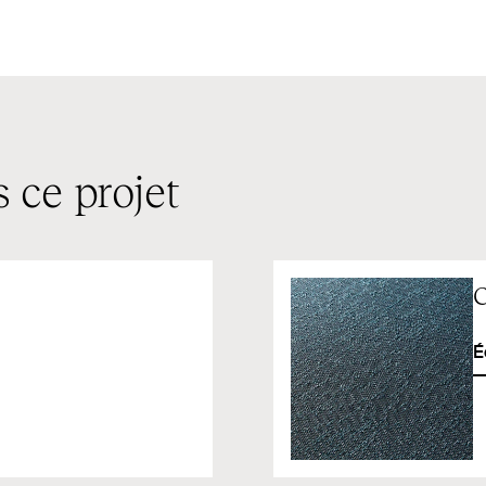
 ce projet
C
É