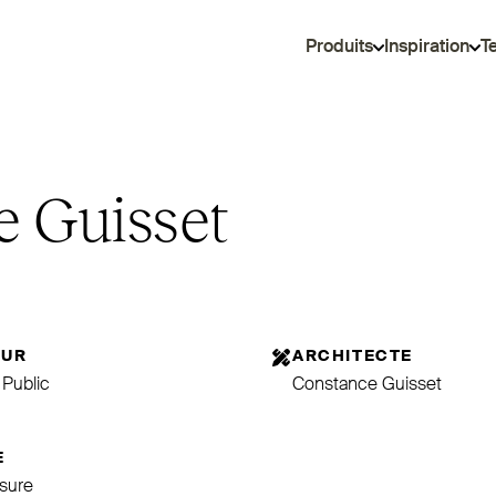
Produits
Inspiration
T
e Guisset
EUR
ARCHITECTE
Public
Constance Guisset
E
sure