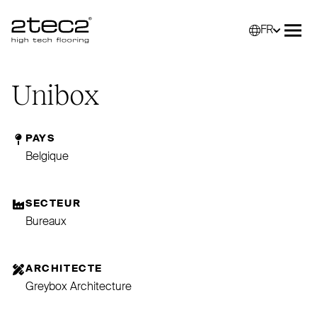
FR
Primary
Sélec
Ouvr
Unibox
PAYS
Belgique
SECTEUR
Bureaux
ARCHITECTE
Greybox Architecture