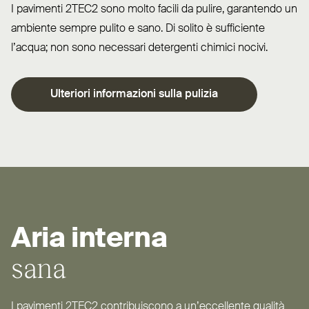
I pavimenti
2TEC2
sono molto facili da pulire, garantendo un
ambiente sempre pulito e sano. Di solito è suf­ficiente
l’acqua; non sono necessari detergenti chimici nocivi.
Ulteriori infor­mazioni sulla pulizia
Aria interna
sana
I pavimenti
2TEC2
con­tri­buiscono a un’ec­cellente qualità