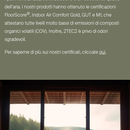
dell’aria. I nostri prodotti hanno ottenuto le cer­ti­fi­cazioni
®
FloorScore
, Indoor Air Comfort Gold,
GUT
e
M1
, che
attestano tutte livelli molto bassi di emissioni di composti
organici volatili (
COV
). Inoltre,
2TEC2
è privo di odori
sgradevoli.
Per saperne di più sui nostri cer­tificati, cliccate
qui
.