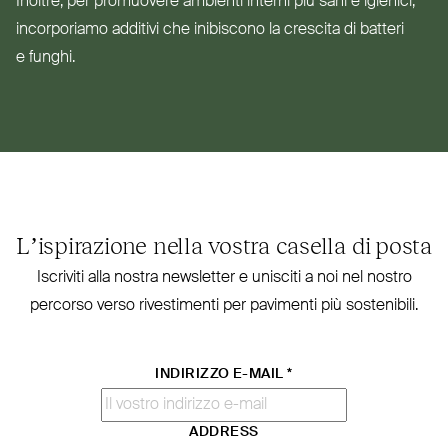
Inoltre, per pro­muovere ambienti interni più sani e igienici,
incor­poriamo additivi che ini­biscono la crescita di batteri
e funghi.
L’ispirazione nella vostra casella di posta
Iscriviti alla nostra new­sletter e unisciti a noi nel nostro
percorso verso rive­stimenti per pavimenti più sostenibili.
INDIRIZZO E-MAIL
*
ADDRESS