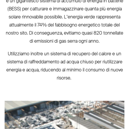
e un gigantesco sistema di accumulo di energia in batterie
(
BESS
) per catturare e imma­gazzinare quanta più energia
solare rin­novabile possibile. L’energia verde rap­presenta
attualmente il 74% del fab­bisogno energetico totale del
nostro sito. Di con­seguenza, evitiamo quasi 820 ton­nellate
di emissioni di gas serra ogni anno.
Uti­lizziamo inoltre un sistema di recupero del calore e un
sistema di raf­fred­damento ad acqua chiuso per riu­ti­lizzare
energia e acqua, riducendo al minimo il consumo di nuove
risorse.