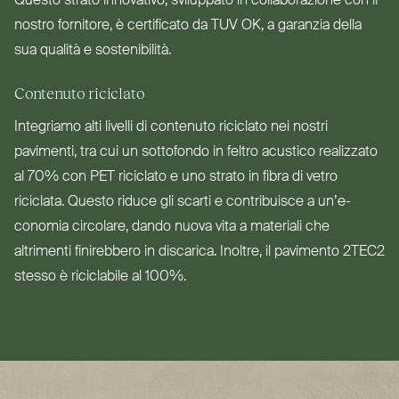
Questo strato innovativo, svi­luppato in col­la­bo­razione con il
nostro fornitore, è cer­tificato da
TUV
OK
, a garanzia della
sua qualità e sostenibilità.
Contenuto riciclato
Integriamo alti livelli di contenuto riciclato nei nostri
pavimenti, tra cui un sot­tofondo in feltro acustico rea­lizzato
al 70% con
PET
riciclato e uno strato in fibra di vetro
riciclata. Questo riduce gli scarti e con­tribuisce a un’e­
conomia circolare, dando nuova vita a materiali che
altrimenti fini­rebbero in discarica. Inoltre, il pavimento
2TEC2
stesso è rici­clabile al 100%.