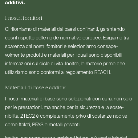
additivi.
I nostri fornitori
Ci riforniamo di materiali dai paesi con­finanti, garantendo
così il rispetto delle rigide normative europee. Esigiamo tra­
sparenza dai nostri fornitori e sele­zioniamo con­sa­pe­
volmente prodotti e materiali per i quali sono disponibili
infor­mazioni sul ciclo di vita. Inoltre, le materie prime che
uti­lizziamo sono conformi al rego­lamento
REACH
.
Materiali di base e additivi
I nostri materiali di base sono sele­zionati con cura, non solo
per le pre­stazioni, ma anche per la sicurezza e la soste­
nibilità.
2TEC2
è com­ple­tamente privo di sostanze nocive
come ftalati,
PFAS
e metalli pesanti.