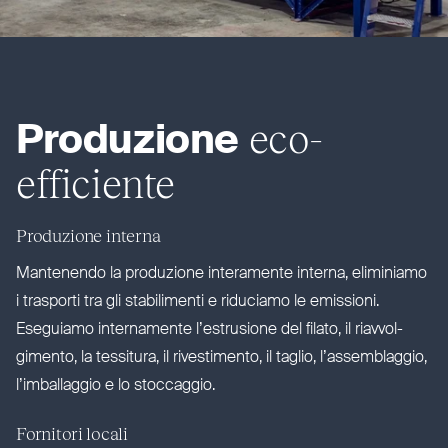
eco-
Produzione
efficiente
Produzione interna
Man­tenendo la pro­duzione inte­ramente interna, eli­miniamo
i trasporti tra gli sta­bi­limenti e riduciamo le emissioni.
Eseguiamo inter­namente l’e­strusione del filato, il riav­vol­
gimento, la tessitura, il rive­stimento, il taglio, l’as­sem­blaggio,
l’im­ballaggio e lo stoccaggio.
Fornitori locali