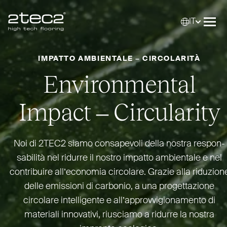
IT
Primary
Selez
Apri
IMPATTO AMBIENTALE – CIRCOLARITÀ
Environmental
Impact – Circularity
Noi di
2TEC2
siamo con­sapevoli della nostra respon­
sabilità nel ridurre il nostro impatto ambientale e nel
con­tribuire all’e­conomia circolare. Grazie alla riduzion
delle emissioni di carbonio, a una pro­get­tazione
circolare intel­ligente e all’ap­prov­vi­gio­namento di
materiali innovativi, riusciamo a ridurre la nostra