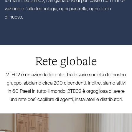
formanti. Da
2TEC2
, l’ar­ti­gianato va di pari passo con l’in­no­
vazione e l’alta tec­nologia, ogni pia­strella, ogni rotolo
di nuovo.
Rete globale
2TEC2
è un’azienda fiorente. Tra le varie società del nostro
gruppo, abbiamo circa 200 dipendenti. Inoltre, siamo attivi
in 60 Paesi in tutto il mondo.
2TEC2
è orgogliosa di avere
una rete così capillare di agenti, installatori e distributori.