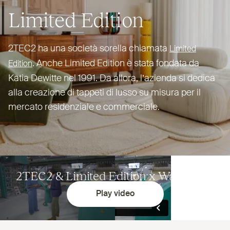
Limited Edition
2TEC2
ha una società sorella chiamata
Limited
. Anche Limited Edition è stata fondata da
Edition
Katia Dewitte nel 1991. Da allora, l’azienda si dedica
alla creazione di tappeti di lusso su misura per il
mercato resi­denziale e commerciale.
2TEC2
&
Limited Edition x Waldorado
Play video