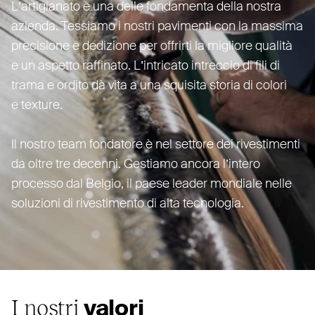
L’ar­ti­gianato è una delle fon­damenta della nostra
azienda. Tessiamo i nostri pavimenti con la massima
pre­cisione e dedizione per offrirti la migliore qualità
e un aspetto raffinato. L’in­tricato intreccio di fili di
trama e ordito dà vita a una squisita storia di colori
e texture.
Il nostro team fondatore è nel settore dei rive­stimenti
da oltre tre decenni. Gestiamo ancora l’intero
processo dal Belgio, il paese leader mondiale nelle
soluzioni di rive­stimento di alta tecnologia.
I nostri
valori