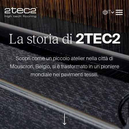
IT
Primary
Selez
Apri
La storia di
2TEC2
Scopri come un piccolo atelier nella città di
Mouscron, Belgio, si è tra­sformato in un pioniere
mondiale nei pavimenti tessili.
ui.scroll-down