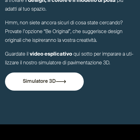
a trovare il
design, il colore e il modello di posa
più
adatti al tuo spazio.
Hmm, non siete ancora sicuri di cosa state cercando?
Provate l’opzione
“
Be Original”, che sug­gerisce design
originali che ispi­reranno la vostra creatività.
Guardate il
video esplicativo
qui sotto per imparare a uti­
lizzare il nostro simulatore di pavi­men­tazione
3D
.
Simulatore
3D