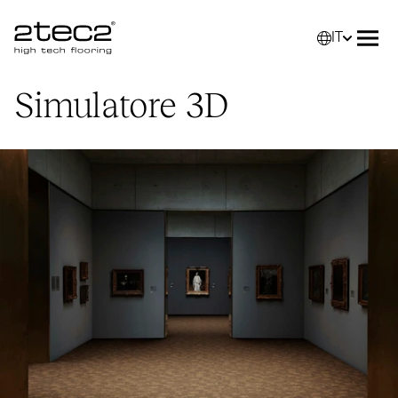
IT
Primary
Selez
Apri
Simulatore
3D