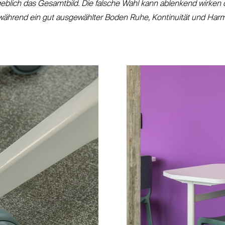
eblich das Gesamtbild. Die falsche Wahl kann ablenkend wirken 
während ein gut aus­ge­wählter Boden Ruhe, Kon­tinuität und Harmo