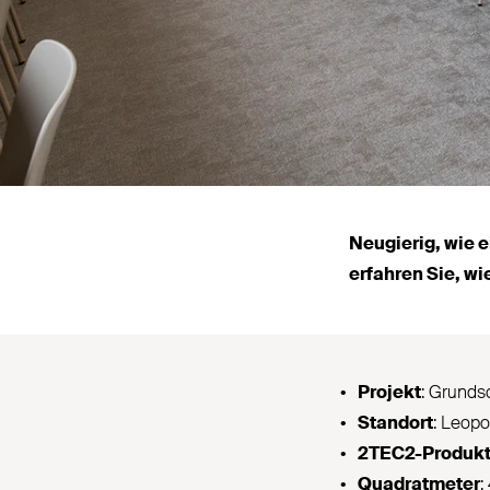
Neugierig, wie e
erfahren Sie, wi
Projekt
: Grunds
Standort
: Leo­p
2TEC2-Produkt
Qua­dratmeter
: