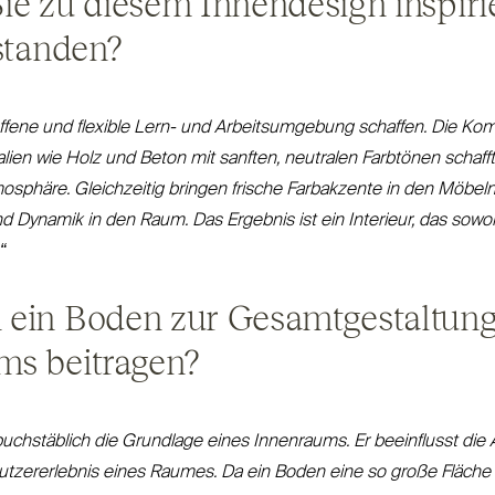
ie zu diesem Innendesign inspiri
tstanden?
offene und flexible Lern- und Arbeits­umgebung schaffen. Die Kom
ialien wie Holz und Beton mit sanften, neutralen Farbtönen schaff
phäre. Gleichzeitig bringen frische Farb­akzente in den Möbeln
d Dynamik in den Raum. Das Ergebnis ist ein Interieur, das sowohl
“
 ein Boden zur Gesamtgestaltung
ms beitragen?
buch­stäblich die Grundlage eines Innenraums. Er beeinflusst die
t­zer­erlebnis eines Raumes. Da ein Boden eine so große Fläche