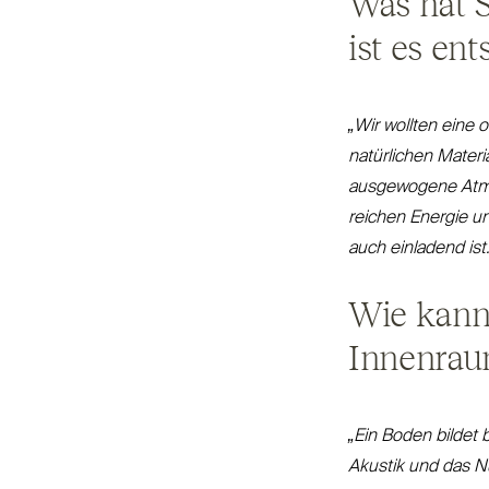
Was hat S
ist es en
„
Wir wollten eine 
natürlichen Mate­r
aus­gewogene Atmos
reichen Energie un
auch einladend ist.
Wie kann
Innenrau
„
Ein Boden bildet 
Akustik und das Nu