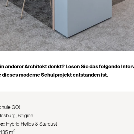
in anderer Architekt denkt? Lesen Sie das folgende Inter
e dieses moderne Schul­projekt ent­standen ist.
chule
GO
!
oldsburg, Belgien
e:
Hybrid Helios
&
Stardust
2
 435 m