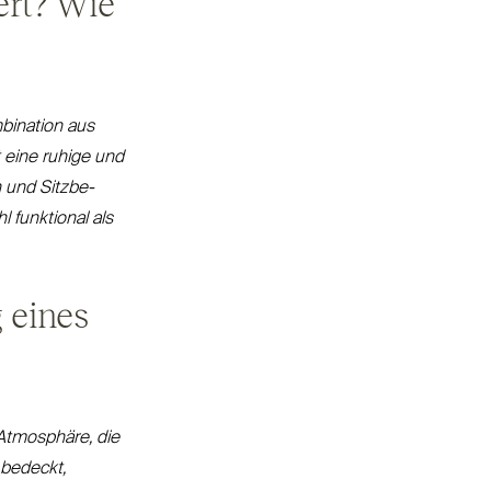
ert? Wie
­bination aus
t eine ruhige und
 und Sitz­be­
 funktional als
 eines
 Atmosphäre, die
 bedeckt,