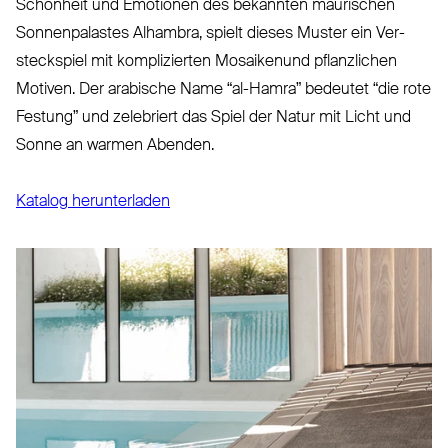
Schönheit und Emotionen des bekannten mau­rischen
Son­nen­palastes Alhambra, spielt dieses Muster ein Ver­
steckspiel mit kom­pli­zierten Mosaikenund pflanzlichen
Motiven. Der arabische Name
“
al-Hamra” bedeutet
“
die rote
Festung” und zelebriert das Spiel der Natur mit Licht und
Sonne an warmen Abenden.
Katalog her­un­terladen