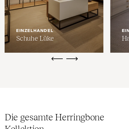
EINZELHANDEL
EI
Schuhe Lüke
Ha
ui.previous
ui.next
Die gesamte Herringbone
Kollektion