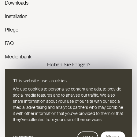
Downloads
Installation
Pflege
FAQ
Medienbank
Haben Sie Fragen?
Kontaktieren Sie uns
This website uses cookies
We use cookies to personalise content and ads, to provide
social media features and to analyse our traffic. We also
share information about your use of our site with our social
media, advertising and analytics partners who may combine
it with other information that you’ve provided to them or that
DE
Wählen Sie eine Sprache
they’ve collected from your use of their services.
Webdesign Leap Forward
© 2026
2TEC2, Alle Rechte vorbehalten