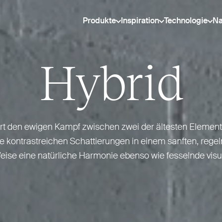
Produkte
Inspiration
Technologie
Na
Hybrid
rpert den ewigen Kampf zwischen zwei der ältesten Elemen
 kon­trast­reichen Schat­tierungen in einem sanften, reg
eise eine natürliche Harmonie ebenso wie fesselnde visue