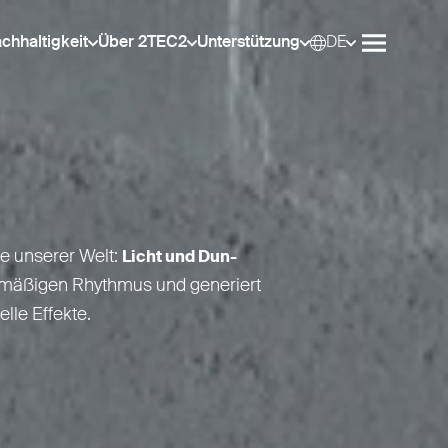
chhaltigkeit
Über 2TEC2
Unterstützung
DE
Wähle
Menü öffn
te unserer Welt:
Licht und Dun­
el­mäßigen Rhythmus und generiert
lle Effekte.