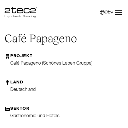
DE
Primary
Wähle
Menü
Café Papageno
PROJEKT
Café Papageno (Schönes Leben Gruppe)
LAND
Deutschland
SEKTOR
Gastronomie und Hotels