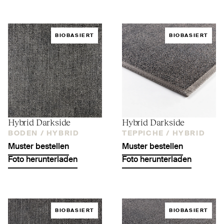
BIOBASIERT
BIOBASIERT
Hybrid Darkside
Hybrid Darkside
BODEN /
HYBRID
TEPPICHE /
HYBRID
Muster bestellen
Muster bestellen
Foto herunterladen
Foto herunterladen
BIOBASIERT
BIOBASIERT