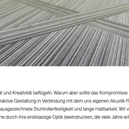
vität und Krea­tivität beflügeln. Warum aber sollte das Kom­promis
traktive Gestaltung in Ver­bindung mit dem uns eigenen Akustik 
aus­ge­zeichnete Stuhl­rol­len­fes­tigkeit und lange Halt­barkeit. Wir
 durch ihre erst­klassige Optik beein­drucken, die viele Jahre erh