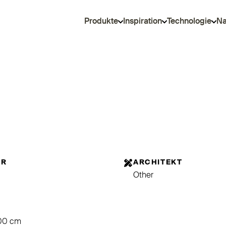
Produkte
Inspiration
Technologie
Na
OR
ARCHITEKT
Other
200 cm