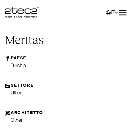
IT
Primary
Selez
Apri
Merttas
PAESE
Turchia
SETTORE
Ufficio
ARCHITETTO
Other