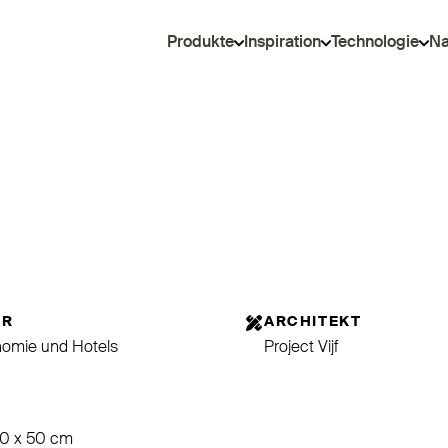
Produkte
Inspiration
Technologie
Na
OR
ARCHITEKT
nomie und Hotels
Project Vijf
50 x 50 cm