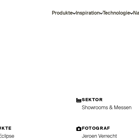
Produkte
Inspiration
Technologie
Na
SEKTOR
Showrooms & Messen
UKTE
FOTOGRAF
 Eclipse
Jeroen Verrecht