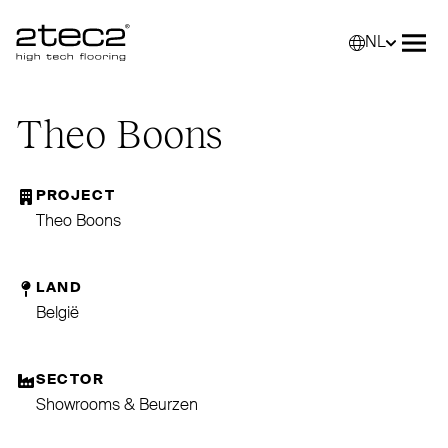
NL
Primary
Selec
Men
Theo Boons
PROJECT
Theo Boons
LAND
België
SECTOR
Showrooms & Beurzen