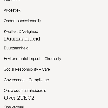
Esthetiek
Akoestiek
Onderhoudsvriendelijk
Kwaliteit & Veiligheid
Duur­zaamheid
Duurzaamheid
Envi­ronmental Impact – Cir­cularity
Social Responsibility – Care
Governance – Com­pliance
Onze duurzaamheidsreis
Over
2TEC2
Ons verhaal