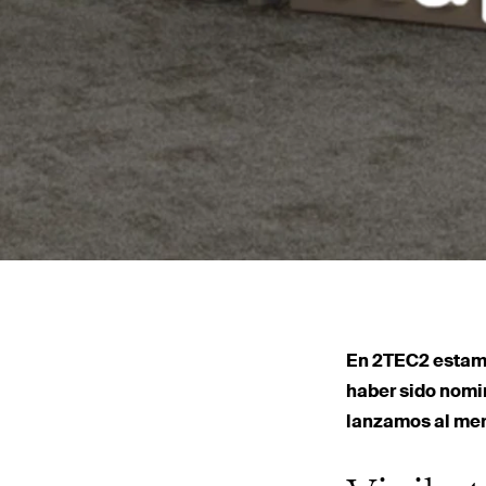
En
2TEC2
estamo
haber sido nomi
lanzamos al me