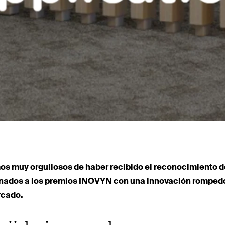
s muy orgullosos de haber recibido el reco­no­cimiento de
nados a los premios
INOVYN
con una innovación romped
rcado.