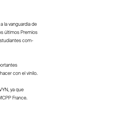
a la van­guardia de
los últimos Premios
estu­diantes com­
portantes
acer con el vinilo.
VYN
, ya que
MCPP
France.