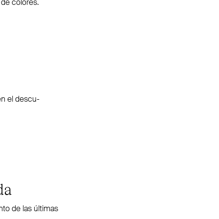
 de colores.
n el des­cu­
da
nto de las últimas