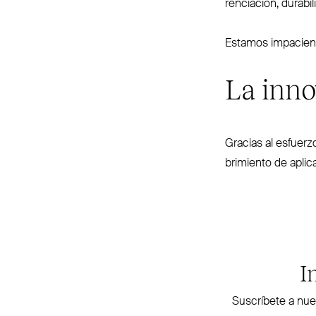
ren­ciación, dura­b
Estamos impa­cient
La inno
Gracias al esfuerz
brimiento de apli­
I
Sus­críbete a nue