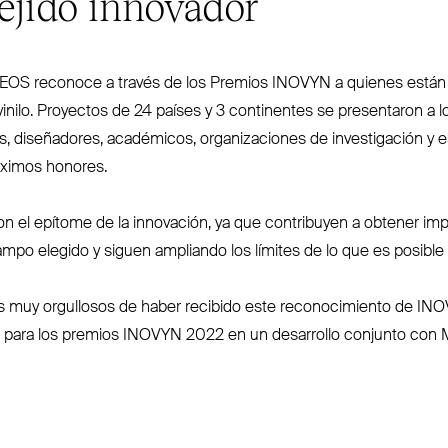
tejido innovador
NEOS
reconoce a través de los Premios
INOVYN
a quienes están 
vinilo. Proyectos de 24 países y 3 con­tinentes se pre­sentaron a 
, dise­ñadores, aca­démicos, orga­ni­zaciones de inves­tigación y 
áximos honores.
n el epítome de la innovación, ya que con­tribuyen a obtener im
ampo elegido y siguen ampliando los límites de lo que es posible h
muy orgullosos de haber recibido este reco­no­cimiento de
INO
 para los premios
INOVYN
2022 en un desarrollo conjunto con