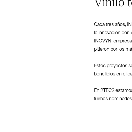
Vinilo 
Cada tres años,
I
la innovación con 
INOVYN
: empresas
pitieron por los m
Estos proyectos so
beneficios en el c
En
2TEC2
estamos 
fuimos nominados