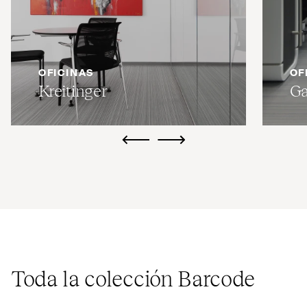
OFICINAS
OF
Kreitinger
Ga
ui.previous
ui.next
Toda la colección Barcode