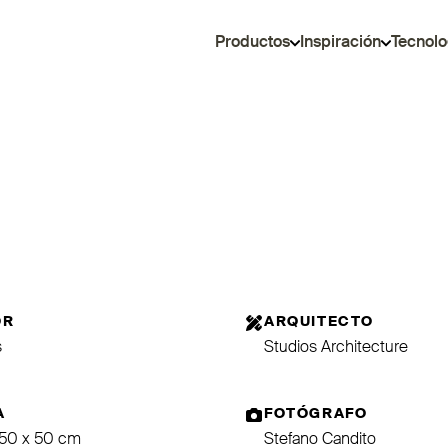
Productos
Inspiración
Tecnolo
OR
ARQUITECTO
s
Studios Architecture
A
FOTÓGRAFO
 50 x 50 cm
Stefano Candito