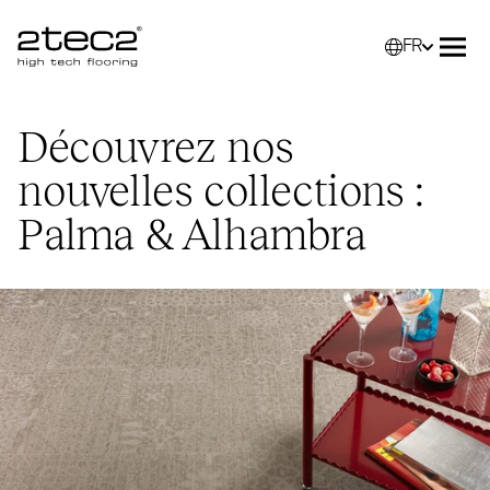
FR
Primary
Sélec
Ouvr
Découvrez nos
nouvelles collections :
Palma
&
Alhambra