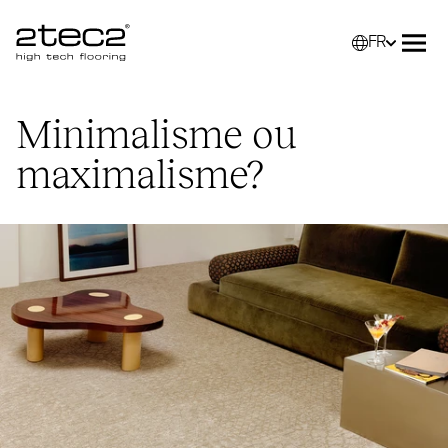
FR
Primary
Sélec
Ouvr
Minimalisme ou
maximalisme?