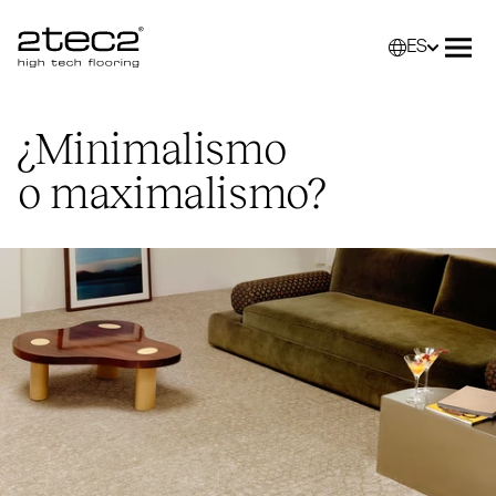
ES
Primary
Selec
Abri
¿Minimalismo
o maximalismo?