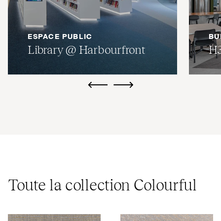
ESPACE PUBLIC
BU
Library @ Harbourfront
H
ui.previous
ui.next
Toute la collection Colourful