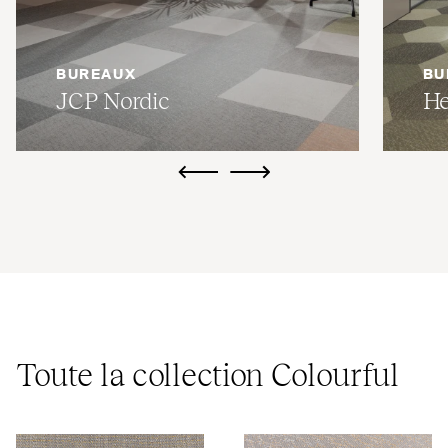
BUREAUX
BU
JCP
Nordic
He
ui.previous
ui.next
Toute la collection Colourful